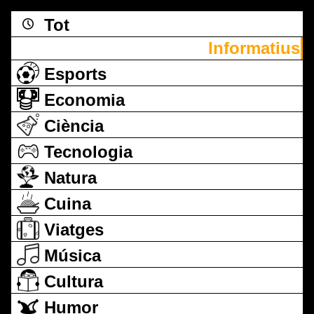
Tot
Informatius
Esports
Economia
Ciència
Tecnologia
Natura
Cuina
Viatges
Música
Cultura
Humor