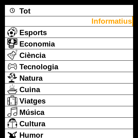
Tot
Informatius
Esports
Economia
Ciència
Tecnologia
Natura
Cuina
Viatges
Música
Cultura
Humor