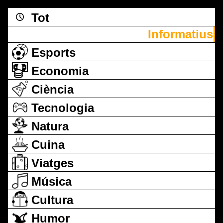
Tot
Informatius
Esports
Economia
Ciència
Tecnologia
Natura
Cuina
Viatges
Música
Cultura
Humor