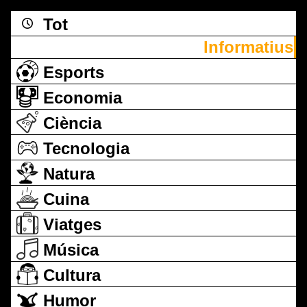
Tot
Informatius
Esports
Economia
Ciència
Tecnologia
Natura
Cuina
Viatges
Música
Cultura
Humor