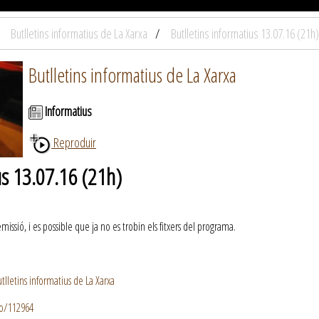
Butlletins informatius de La Xarxa
Butlletins informatius 13.07.16 (21h)
Butlletins informatius de La Xarxa
Informatius
Reproduir
us 13.07.16 (21h)
ssió, i es possible que ja no es trobin els fitxers del programa.
lletins informatius de La Xarxa
io/112964