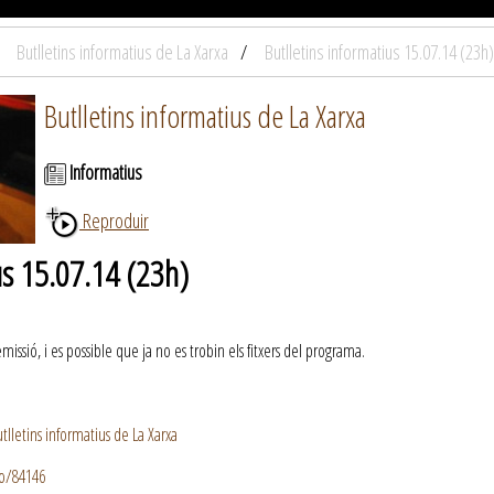
Butlletins informatius de La Xarxa
Butlletins informatius 15.07.14 (23h)
Butlletins informatius de La Xarxa
Informatius
Reproduir
us 15.07.14 (23h)
ssió, i es possible que ja no es trobin els fitxers del programa.
lletins informatius de La Xarxa
io/84146