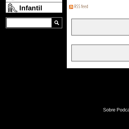
RSS feed
Infantil
Sobre Podca