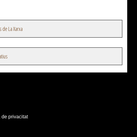
s de La Xarxa
atius
 de privacitat