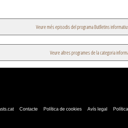
Veure més episodis del programa Butlletins informatiu
Veure altres programes de la categoria inform
sts.cat
Contacte
Política de cookies
Avís legal
Política