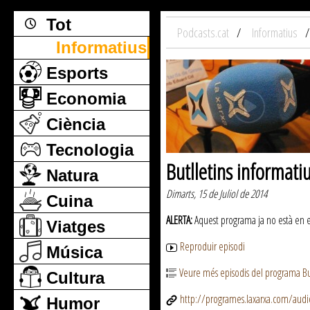
Tot
Podcasts.cat
Informatius
Informatius
Esports
Economia
Ciència
Tecnologia
Butlletins informati
Natura
Dimarts, 15 de Juliol de 2014
Cuina
ALERTA:
Aquest programa ja no està en emi
Viatges
Reproduir episodi
Música
Veure més episodis del programa But
Cultura
http://programes.laxarxa.com/aud
Humor