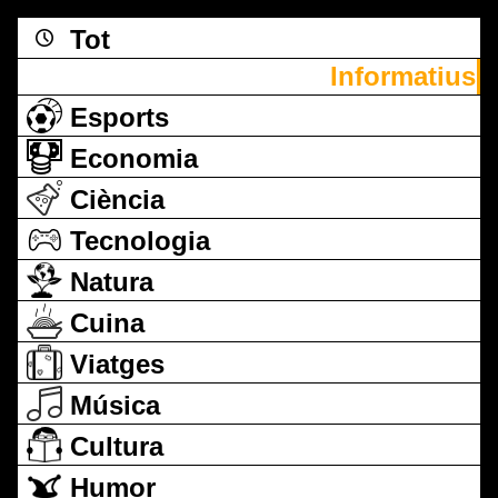
Tot
Informatius
Esports
Economia
Ciència
Tecnologia
Natura
Cuina
Viatges
Música
Cultura
Humor