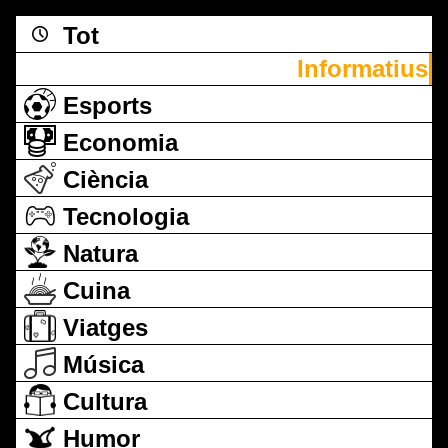
Tot
Informatius
Esports
Economia
Ciència
Tecnologia
Natura
Cuina
Viatges
Música
Cultura
Humor