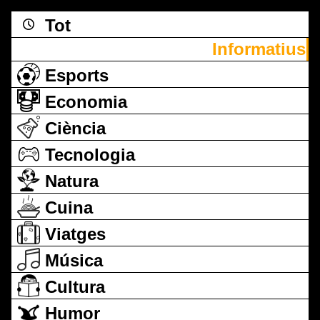
Tot
Informatius
Esports
Economia
Ciència
Tecnologia
Natura
Cuina
Viatges
Música
Cultura
Humor