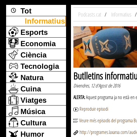
Tot
Podcasts.cat
Informatius
Informatius
Esports
Economia
Ciència
Tecnologia
Butlletins informati
Natura
Divendres, 12 d'Agost de 2016
Cuina
ALERTA:
Aquest programa ja no està en emi
Viatges
Reproduir episodi
Música
Veure més episodis del programa But
Cultura
http://programes.laxarxa.com/aud
Humor