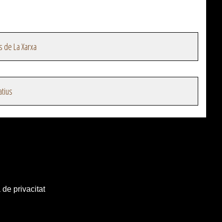
s de La Xarxa
atius
 de privacitat