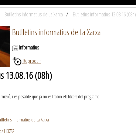
Butlletins informatius de La Xarxa
Butlletins informatius 13.08.16 (08h)
Butlletins informatius de La Xarxa
Informatius
Reproduir
us 13.08.16 (08h)
ssió, i es possible que ja no es trobin els fitxers del programa.
lletins informatius de La Xarxa
io/113782