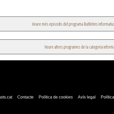
Veure més episodis del programa Butlletins informatiu
Veure altres programes de la categoria inform
sts.cat
Contacte
Política de cookies
Avís legal
Política