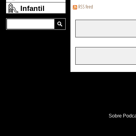
RSS feed
Infantil
Sobre Podca