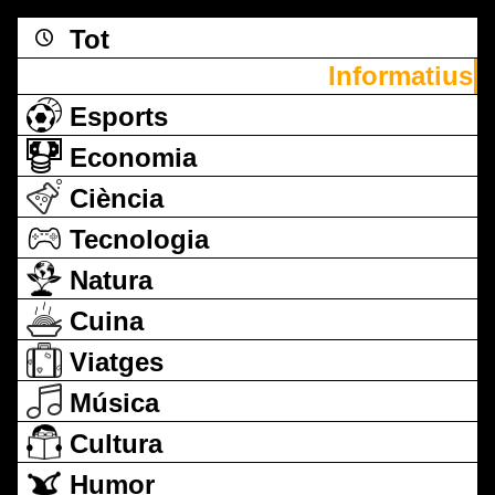
Tot
Informatius
Esports
Economia
Ciència
Tecnologia
Natura
Cuina
Viatges
Música
Cultura
Humor