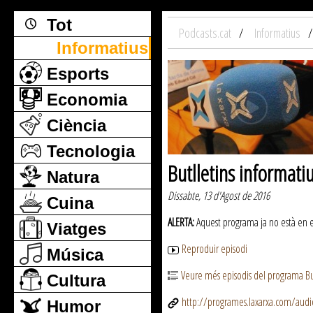
Tot
Podcasts.cat
Informatius
Informatius
Esports
Economia
Ciència
Tecnologia
Butlletins informati
Natura
Dissabte, 13 d'Agost de 2016
Cuina
ALERTA:
Aquest programa ja no està en emi
Viatges
Reproduir episodi
Música
Veure més episodis del programa But
Cultura
http://programes.laxarxa.com/aud
Humor