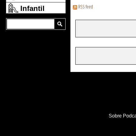
RSS feed
Infantil
Sobre Podca