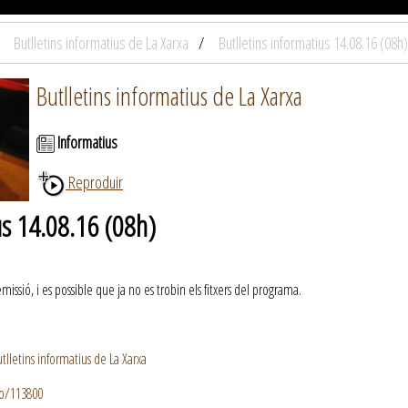
Butlletins informatius de La Xarxa
Butlletins informatius 14.08.16 (08h)
Butlletins informatius de La Xarxa
Informatius
Reproduir
us 14.08.16 (08h)
ssió, i es possible que ja no es trobin els fitxers del programa.
lletins informatius de La Xarxa
io/113800