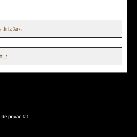
s de La Xarxa
atius
 de privacitat