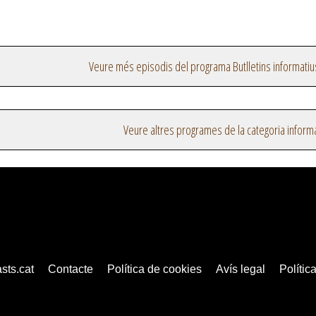
Veure més episodis del programa Butlletins informatiu
Veure altres programes de la categoria inform
sts.cat
Contacte
Política de cookies
Avís legal
Política