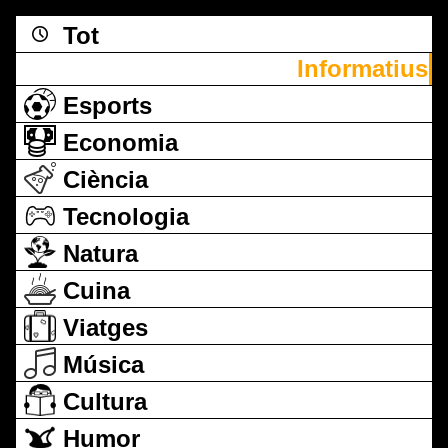
Tot
Informatius
Esports
Economia
Ciència
Tecnologia
Natura
Cuina
Viatges
Música
Cultura
Humor