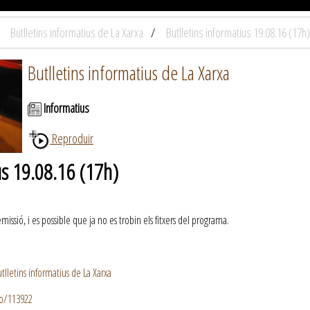
Butlletins informatius de La Xarxa
Butlletins informatius 19.08.16 (17h)
Butlletins informatius de La Xarxa
Informatius
Reproduir
us 19.08.16 (17h)
ssió, i es possible que ja no es trobin els fitxers del programa.
lletins informatius de La Xarxa
io/113922