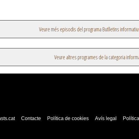
Veure més episodis del programa Butlletins informatiu
Veure altres programes de la categoria inform
sts.cat
Contacte
Política de cookies
Avís legal
Política