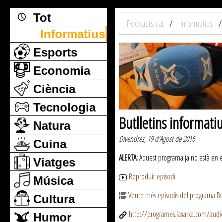
Tot
Podcasts.cat
Informatius
Informatius
Esports
Economia
Ciència
Tecnologia
Butlletins informati
Natura
Divendres, 19 d'Agost de 2016
Cuina
ALERTA:
Aquest programa ja no està en emi
Viatges
Reproduir episodi
Música
Veure més episodis del programa But
Cultura
http://programes.laxarxa.com/aud
Humor