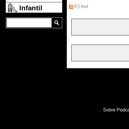
RSS feed
Infantil
Sobre Podca