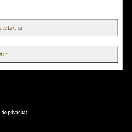
s de La Xarxa
atius
 de privacitat