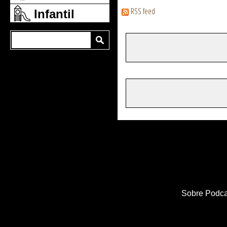
RSS feed
Infantil
Sobre Podca