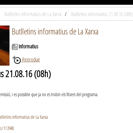
Butlletins informatius de La Xarxa
Butlletins informatius 21.08.16 (08h)
Butlletins informatius de La Xarxa
Informatius
Reproduir
us 21.08.16 (08h)
ssió, i es possible que ja no es trobin els fitxers del programa.
lletins informatius de La Xarxa
io/113948