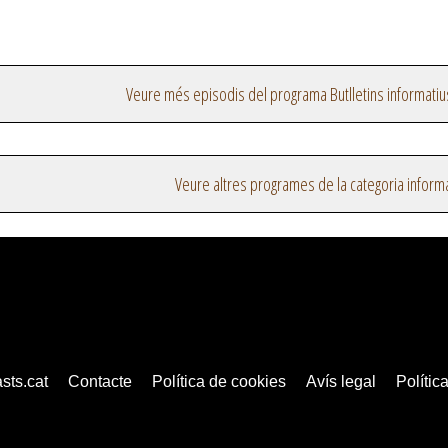
Veure més episodis del programa Butlletins informatiu
Veure altres programes de la categoria inform
sts.cat
Contacte
Política de cookies
Avís legal
Política