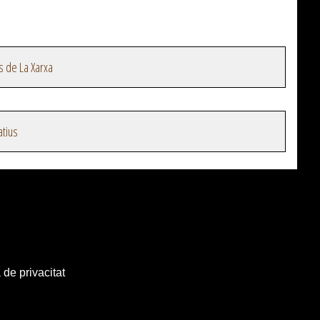
s de La Xarxa
atius
 de privacitat