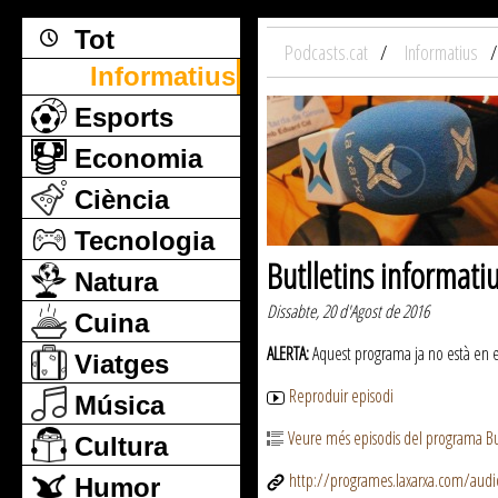
Tot
Podcasts.cat
Informatius
Informatius
Esports
Economia
Ciència
Tecnologia
Butlletins informati
Natura
Dissabte, 20 d'Agost de 2016
Cuina
ALERTA:
Aquest programa ja no està en emi
Viatges
Reproduir episodi
Música
Veure més episodis del programa But
Cultura
http://programes.laxarxa.com/aud
Humor