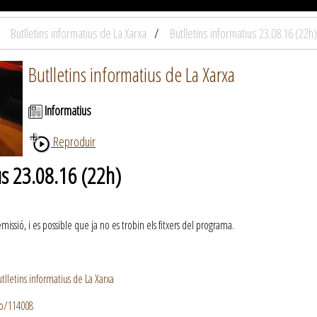
Butlletins informatius de La Xarxa
Butlletins informatius 23.08.16 (22h)
Butlletins informatius de La Xarxa
Informatius
Reproduir
us 23.08.16 (22h)
ssió, i es possible que ja no es trobin els fitxers del programa.
lletins informatius de La Xarxa
io/114008