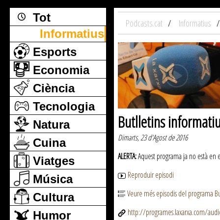
Tot
Podcasts.cat
Informatius
Informatius
Esports
Economia
Ciència
Tecnologia
Butlletins informati
Natura
Dimarts, 23 d'Agost de 2016
Cuina
ALERTA:
Aquest programa ja no està en emi
Viatges
Reproduir episodi
Música
Veure més episodis del programa But
Cultura
http://programes.laxarxa.com/aud
Humor