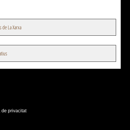
s de La Xarxa
atius
 de privacitat