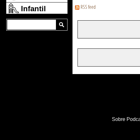
RSS feed
Infantil
Sobre Podca