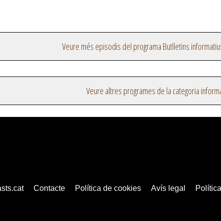
Veure més episodis del programa Butlletins informatiu
Veure altres programes de la categoria inform
sts.cat
Contacte
Política de cookies
Avís legal
Política