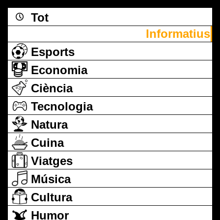
Tot
Informatius
Esports
Economia
Ciència
Tecnologia
Natura
Cuina
Viatges
Música
Cultura
Humor