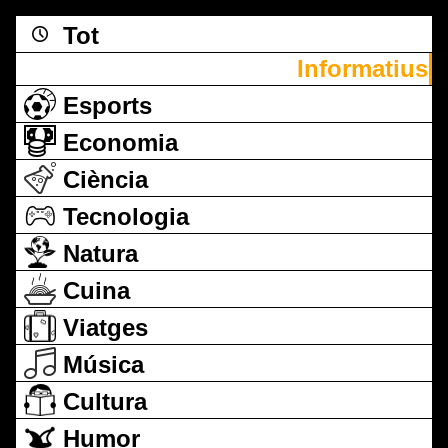
Tot
Informatius
Esports
Economia
Ciència
Tecnologia
Natura
Cuina
Viatges
Música
Cultura
Humor