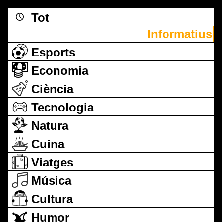
Tot
Informatius
Esports
Economia
Ciència
Tecnologia
Natura
Cuina
Viatges
Música
Cultura
Humor