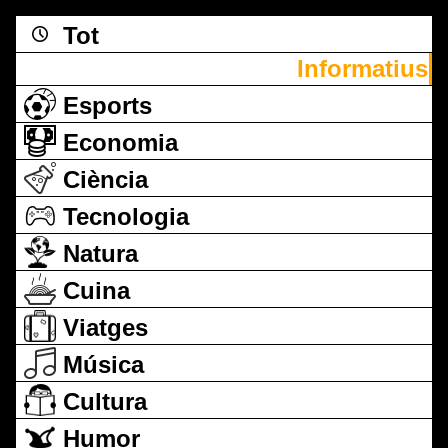
Tot
Informatius
Esports
Economia
Ciència
Tecnologia
Natura
Cuina
Viatges
Música
Cultura
Humor