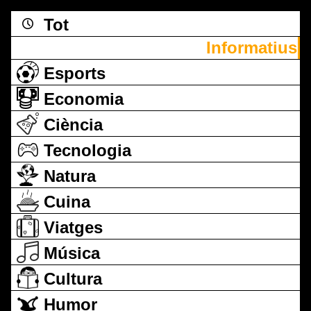
Tot
Informatius
Esports
Economia
Ciència
Tecnologia
Natura
Cuina
Viatges
Música
Cultura
Humor