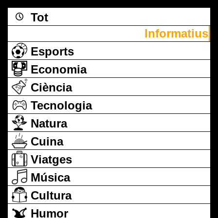
Tot
Informatius
Esports
Economia
Ciència
Tecnologia
Natura
Cuina
Viatges
Música
Cultura
Humor