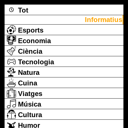
Tot
Informatius
Esports
Economia
Ciència
Tecnologia
Natura
Cuina
Viatges
Música
Cultura
Humor