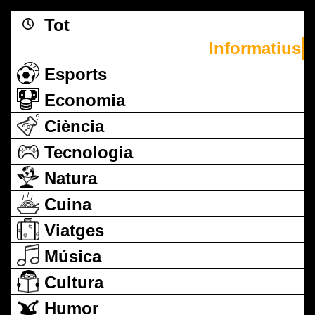
Tot
Informatius
Esports
Economia
Ciència
Tecnologia
Natura
Cuina
Viatges
Música
Cultura
Humor