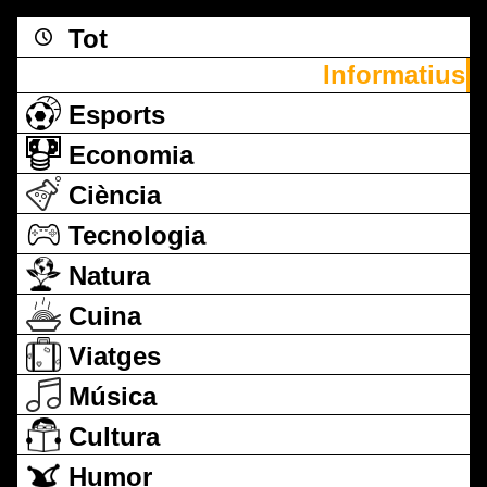
Tot
Informatius
Esports
Economia
Ciència
Tecnologia
Natura
Cuina
Viatges
Música
Cultura
Humor