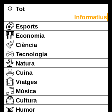
Tot
Informatius
Esports
Economia
Ciència
Tecnologia
Natura
Cuina
Viatges
Música
Cultura
Humor