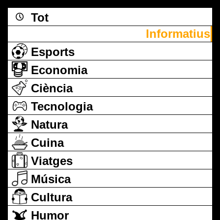
Tot
Informatius
Esports
Economia
Ciència
Tecnologia
Natura
Cuina
Viatges
Música
Cultura
Humor