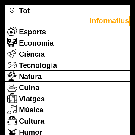
Tot
Informatius
Esports
Economia
Ciència
Tecnologia
Natura
Cuina
Viatges
Música
Cultura
Humor