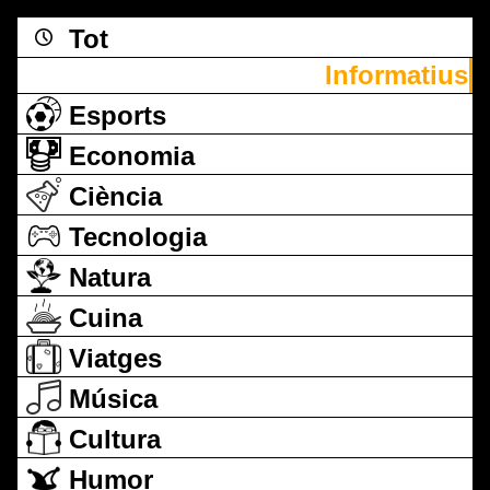
Tot
Informatius
Esports
Economia
Ciència
Tecnologia
Natura
Cuina
Viatges
Música
Cultura
Humor