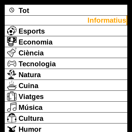
Tot
Informatius
Esports
Economia
Ciència
Tecnologia
Natura
Cuina
Viatges
Música
Cultura
Humor