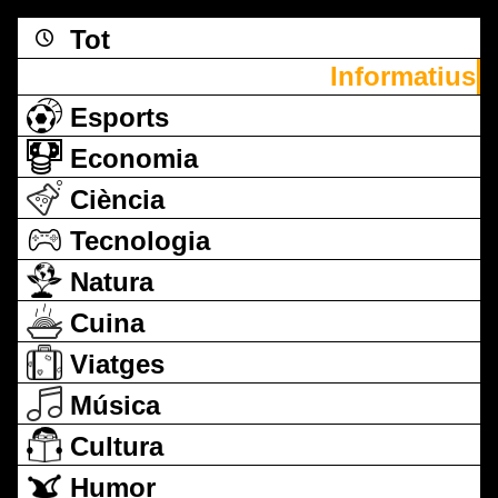
Tot
Informatius
Esports
Economia
Ciència
Tecnologia
Natura
Cuina
Viatges
Música
Cultura
Humor