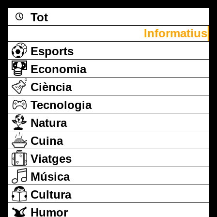
Tot
Informatius
Esports
Economia
Ciència
Tecnologia
Natura
Cuina
Viatges
Música
Cultura
Humor