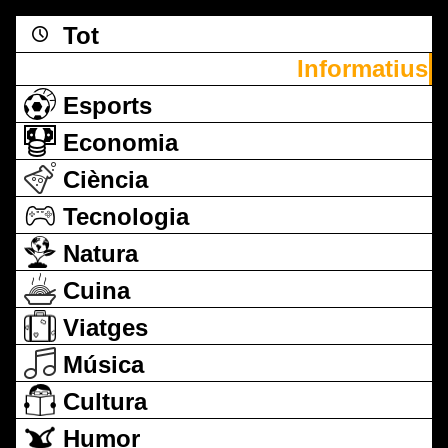
Tot
Informatius
Esports
Economia
Ciència
Tecnologia
Natura
Cuina
Viatges
Música
Cultura
Humor