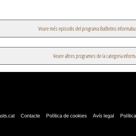
Veure més episodis del programa Butlletins informatiu
Veure altres programes de la categoria inform
sts.cat
Contacte
Política de cookies
Avís legal
Política