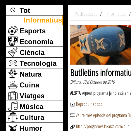
Tot
Podcasts.cat
Informatius
Informatius
Esports
Economia
Ciència
Tecnologia
Butlletins informati
Natura
Dilluns, 10 d'Octubre de 2016
Cuina
ALERTA:
Aquest programa ja no està en emi
Viatges
Reproduir episodi
Música
Veure més episodis del programa But
Cultura
http://programes.laxarxa.com/aud
Humor