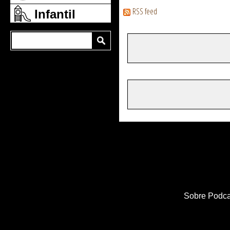
RSS feed
Infantil
Sobre Podca