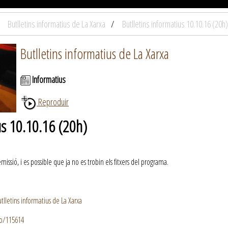
Butlletins informatius de La Xarxa
Butlletins informatius 10.10.16 (20h)
Butlletins informatius de La Xarxa
Informatius
Reproduir
us 10.10.16 (20h)
ssió, i es possible que ja no es trobin els fitxers del programa.
lletins informatius de La Xarxa
io/115614