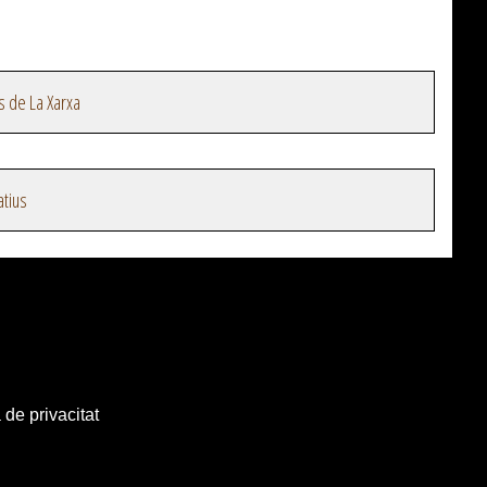
s de La Xarxa
atius
 de privacitat