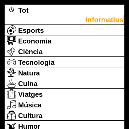
Tot
Informatius
Esports
Economia
Ciència
Tecnologia
Natura
Cuina
Viatges
Música
Cultura
Humor