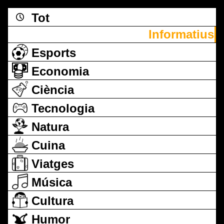
Tot
Informatius
Esports
Economia
Ciència
Tecnologia
Natura
Cuina
Viatges
Música
Cultura
Humor