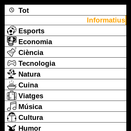
Tot
Informatius
Esports
Economia
Ciència
Tecnologia
Natura
Cuina
Viatges
Música
Cultura
Humor