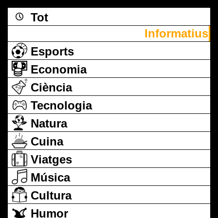
Tot
Informatius
Esports
Economia
Ciència
Tecnologia
Natura
Cuina
Viatges
Música
Cultura
Humor