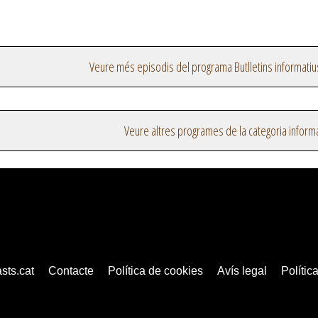
Veure més episodis del programa Butlletins informatiu
Veure altres programes de la categoria inform
sts.cat
Contacte
Política de cookies
Avís legal
Política