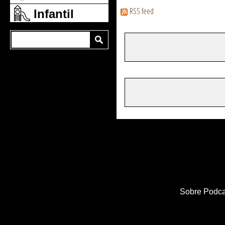
RSS feed
Infantil
Sobre Podca