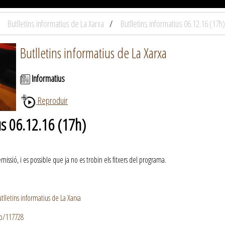
Butlletins informatius de La Xarxa
Butlletins informatius 06.12.16 (17h)
Butlletins informatius de La Xarxa
Informatius
Reproduir
us 06.12.16 (17h)
ssió, i es possible que ja no es trobin els fitxers del programa.
lletins informatius de La Xarxa
io/117728