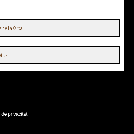
s de La Xarxa
atius
 de privacitat