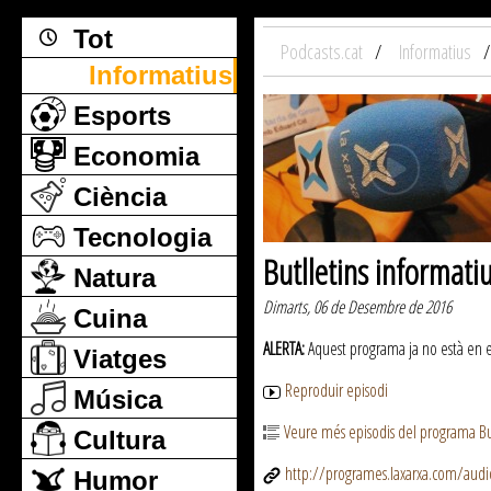
Tot
Podcasts.cat
Informatius
Informatius
Esports
Economia
Ciència
Tecnologia
Butlletins informati
Natura
Dimarts, 06 de Desembre de 2016
Cuina
ALERTA:
Aquest programa ja no està en emi
Viatges
Reproduir episodi
Música
Veure més episodis del programa But
Cultura
http://programes.laxarxa.com/aud
Humor