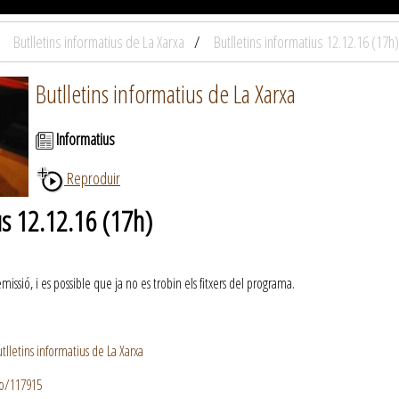
Butlletins informatius de La Xarxa
Butlletins informatius 12.12.16 (17h)
Butlletins informatius de La Xarxa
Informatius
Reproduir
us 12.12.16 (17h)
ssió, i es possible que ja no es trobin els fitxers del programa.
lletins informatius de La Xarxa
io/117915