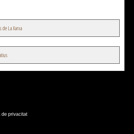
s de La Xarxa
atius
 de privacitat