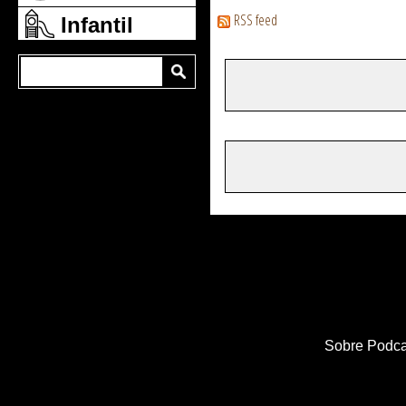
RSS feed
Infantil
Sobre Podca