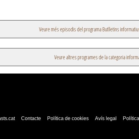
Veure més episodis del programa Butlletins informatiu
Veure altres programes de la categoria inform
sts.cat
Contacte
Política de cookies
Avís legal
Política