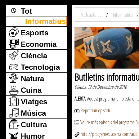
Tot
Podcasts.cat
Informatius
Informatius
Esports
Economia
Ciència
Tecnologia
Butlletins informati
Natura
Dilluns, 12 de Desembre de 2016
Cuina
ALERTA:
Aquest programa ja no està en emi
Viatges
Reproduir episodi
Música
Veure més episodis del programa But
Cultura
http://programes.laxarxa.com/aud
Humor