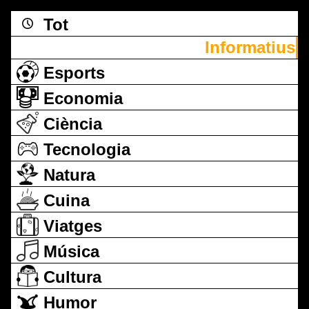
Tot
Informatius
Esports
Economia
Ciència
Tecnologia
Natura
Cuina
Viatges
Música
Cultura
Humor