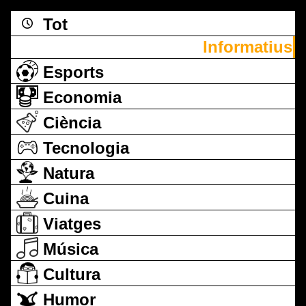
Tot
Informatius
Esports
Economia
Ciència
Tecnologia
Natura
Cuina
Viatges
Música
Cultura
Humor