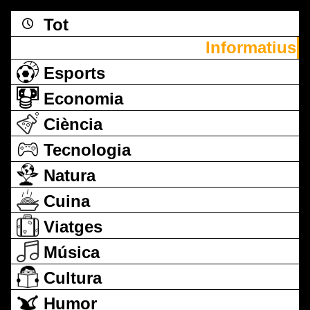
Tot
Informatius
Esports
Economia
Ciència
Tecnologia
Natura
Cuina
Viatges
Música
Cultura
Humor