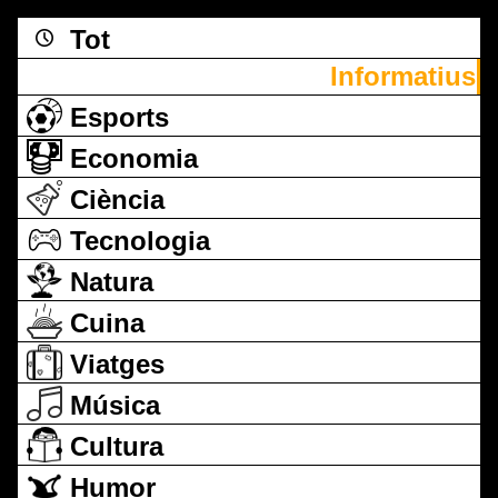
Tot
Informatius
Esports
Economia
Ciència
Tecnologia
Natura
Cuina
Viatges
Música
Cultura
Humor