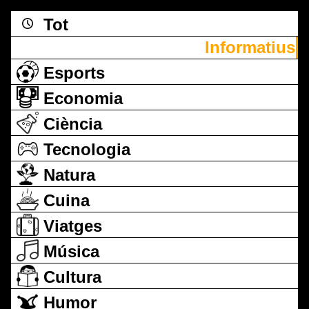
Tot
Informatius
Esports
Economia
Ciència
Tecnologia
Natura
Cuina
Viatges
Música
Cultura
Humor