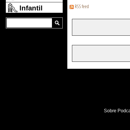
RSS feed
Infantil
Sobre Podca