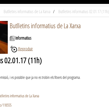
Butlletins informatius de La Xarxa
Butlletins informatius 02.01.17 (11h)
Butlletins informatius de La Xarxa
Informatius
Reproduir
us 02.01.17 (11h)
ssió, i es possible que ja no es trobin els fitxers del programa.
lletins informatius de La Xarxa
io/118555