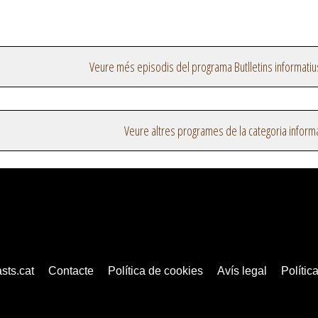
Veure més episodis del programa Butlletins informatiu
Veure altres programes de la categoria inform
sts.cat
Contacte
Política de cookies
Avís legal
Política