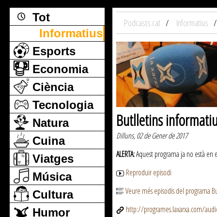
Tot
Podcasts.cat
Informatius
Informatius
Esports
Economia
Ciència
Tecnologia
Butlletins informati
Natura
Dilluns, 02 de Gener de 2017
Cuina
ALERTA:
Aquest programa ja no està en emi
Viatges
Reproduir episodi
Música
Veure més episodis del programa But
Cultura
http://programes.laxarxa.com/aud
Humor