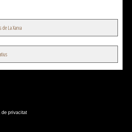
s de La Xarxa
atius
 de privacitat