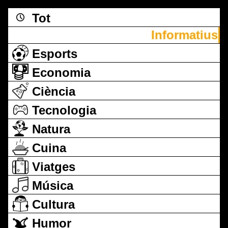
Tot
Informatius
Esports
Economia
Ciència
Tecnologia
Natura
Cuina
Viatges
Música
Cultura
Humor