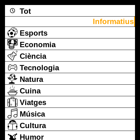
Tot
Informatius
Esports
Economia
Ciència
Tecnologia
Natura
Cuina
Viatges
Música
Cultura
Humor