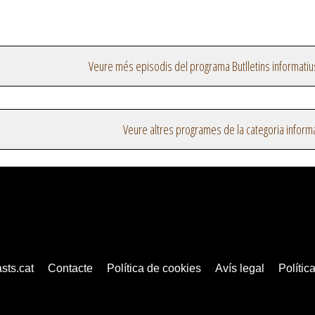
Veure més episodis del programa Butlletins informatiu
Veure altres programes de la categoria inform
sts.cat
Contacte
Política de cookies
Avís legal
Política