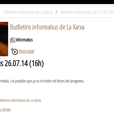
Butlletins informatius de La Xarxa
Butlletins informatius 26.07.14 (16h)
Butlletins informatius de La Xarxa
Informatius
Reproduir
us 26.07.14 (16h)
ssió, i es possible que ja no es trobin els fitxers del programa.
lletins informatius de La Xarxa
io/84368