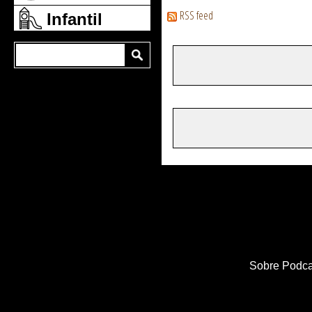
RSS feed
Infantil
Sobre Podca