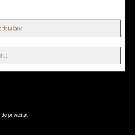
s de La Xarxa
atius
 de privacitat