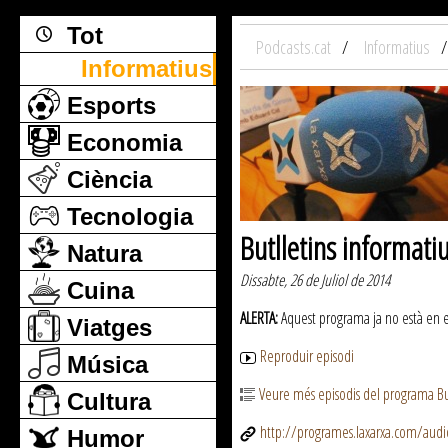
Tot
Podcasts.cat
Informatius
Informatius
Esports
Economia
Ciència
Tecnologia
Butlletins informati
Natura
Dissabte, 26 de Juliol de 2014
Cuina
ALERTA:
Aquest programa ja no està en emi
Viatges
Reproduir episodi
Música
Veure més episodis del programa But
Cultura
http://programes.laxarxa.com/aud
Humor