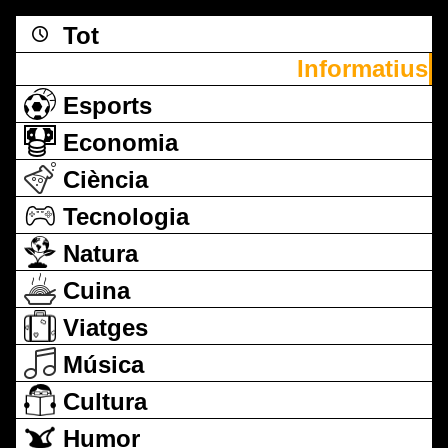
Tot
Informatius
Esports
Economia
Ciència
Tecnologia
Natura
Cuina
Viatges
Música
Cultura
Humor